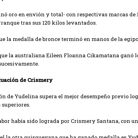
anó oro en envión y total- con respectivas marcas de 
rranque tras sus 120 kilos levantados.
e la medalla de bronce terminó en manos de la egipc
ue la australiana Eileen Floanna Cikamatana ganó los
 sucesivamente.
tuación de Crismery
ión de Yudelina supera el mejor desempeño previo l
 superiores.
abor había sido lograda por Crismery Santana, con un
el la otra quisqueyana que ha ganado medalla es Yud