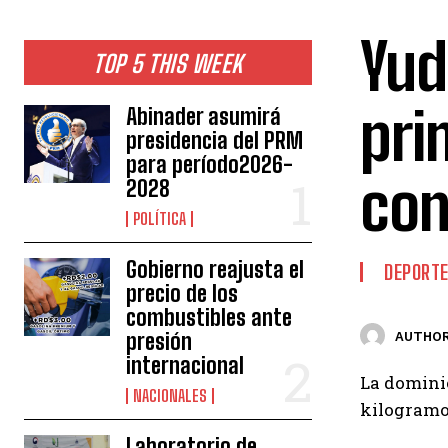
Yud
TOP 5 THIS WEEK
pri
Abinader asumirá
presidencia del PRM
para período2026-
con
2028
POLÍTICA
Gobierno reajusta el
DEPORT
precio de los
combustibles ante
presión
AUTHOR
internacional
La dominic
NACIONALES
kilogramos
Laboratorio de