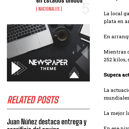
en Estados unidos
NACIONALES
La local g
plata en a
En arranqu
Mientras q
252 kilos,
Supera ac
La actuac
RELATED POSTS
mundiales
La mejor l
Juan Núñez destaca entrega y
En ese niv