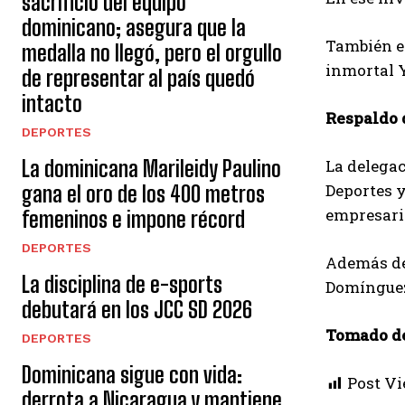
sacrificio del equipo
dominicano; asegura que la
También en
medalla no llegó, pero el orgullo
inmortal Y
de representar al país quedó
intacto
Respaldo
DEPORTES
La dominicana Marileidy Paulino
La delegac
Deportes y
gana el oro de los 400 metros
empresario
femeninos e impone récord
DEPORTES
Además de 
La disciplina de e-sports
Domínguez
debutará en los JCC SD 2026
Tomado d
DEPORTES
Dominicana sigue con vida:
Post Vi
derrota a Nicaragua y mantiene