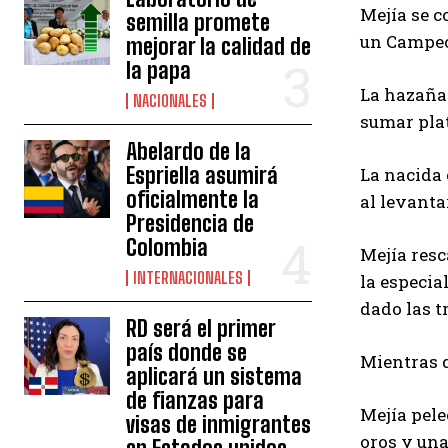
Mejía se c
semilla promete
un Campeo
mejorar la calidad de
la papa
La hazaña 
NACIONALES
sumar plat
Abelardo de la
Espriella asumirá
La nacida 
oficialmente la
al levanta
Presidencia de
Colombia
Mejía resc
INTERNACIONALES
la especia
dado las t
RD será el primer
país donde se
Mientras q
aplicará un sistema
de fianzas para
Mejía pel
visas de inmigrantes
oros y una